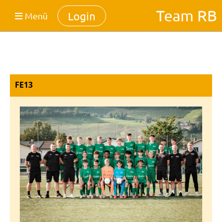
Team RB
Login
Menü
FE13