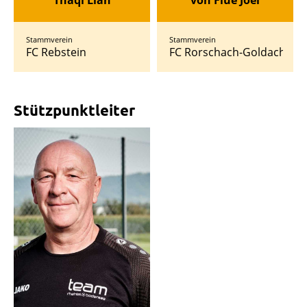
Thaqi Lian
von Flüe Joel
Stammverein
Stammverein
FC Rebstein
FC Rorschach-Goldach 17
Stützpunktleiter