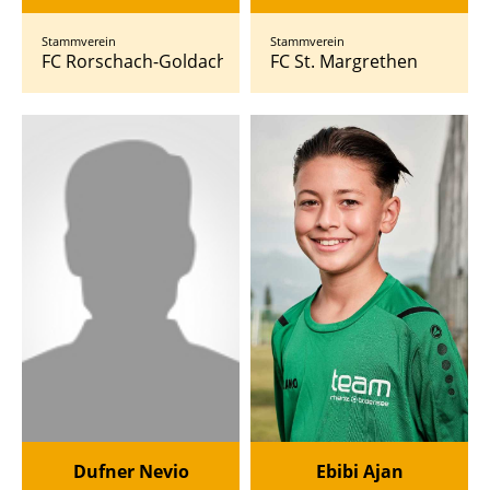
Stammverein
Stammverein
FC Rorschach-Goldach 17
FC St. Margrethen
Dufner Nevio
Ebibi Ajan