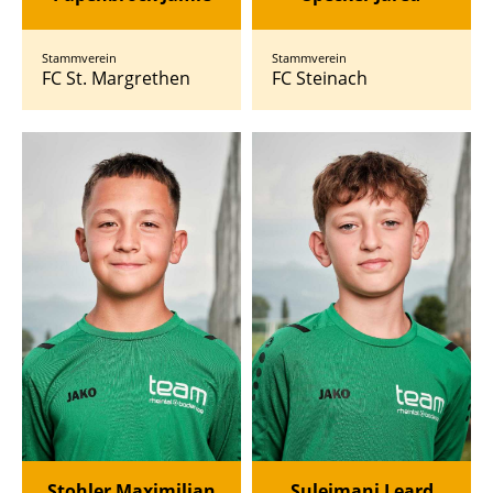
Stammverein
Stammverein
FC St. Margrethen
FC Steinach
Stohler Maximilian
Sulejmani Leard