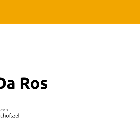
Da Ros
erein
schofszell