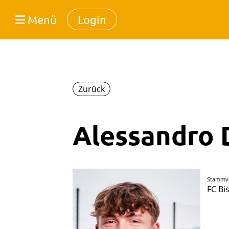
Menü
Login
Zurück
Alessandro 
Stammv
FC Bi